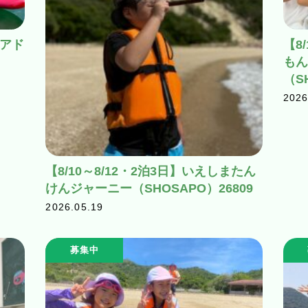
ジアド
【8
もん
（S
2026
【8/10～8/12・2泊3日】いえしまたん
けんジャーニー（SHOSAPO）26809
2026.05.19
募集中