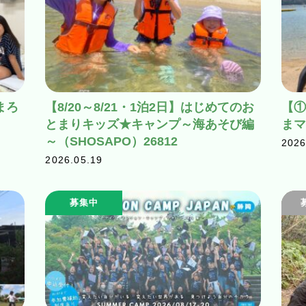
まろ
【8/20～8/21・1泊2日】はじめてのお
【①
とまりキッズ★キャンプ～海あそび編
まマ
～（SHOSAPO）26812
2026
2026.05.19
募集中