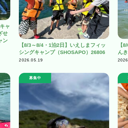
レキャ
ざせ
ャン
【8/3～8/4・1泊2日】いえしまフィッ
【8
シングキャンプ（SHOSAPO）26806
んき
2026.05.19
2026
募集中