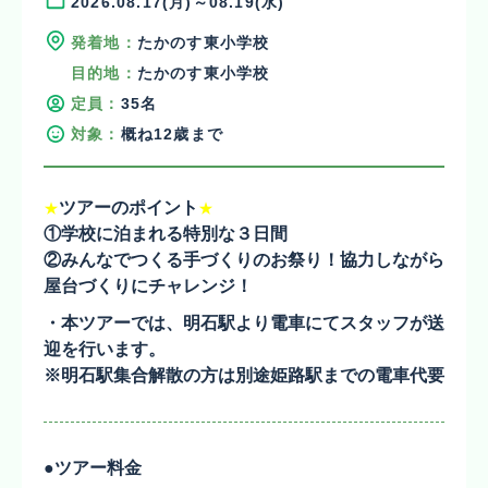
2026.08.17(月)～08.19(水)
発着地：
たかのす東小学校
目的地：
たかのす東小学校
定員：
35名
対象：
概ね12歳まで
ツアーのポイント
★
★
①学校に泊まれる特別な３日間
②みんなでつくる手づくりのお祭り！協力しながら
屋台づくりにチャレンジ！
・本ツアーでは、明石駅より電車にてスタッフが送
迎を行います。
※明石駅集合解散の方は別途姫路駅までの電車代要
●ツアー料金