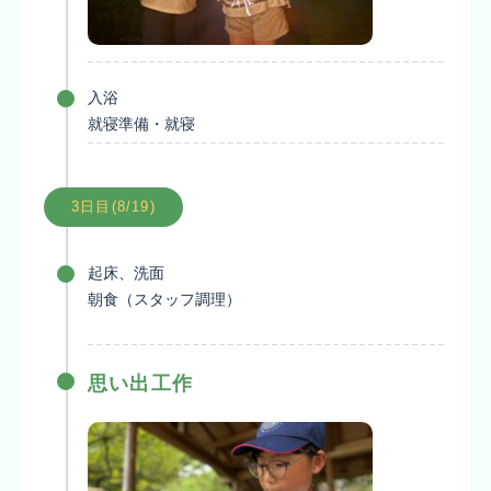
入浴
就寝準備・就寝
3日目(8/19)
起床、洗面
朝食（スタッフ調理）
思い出工作