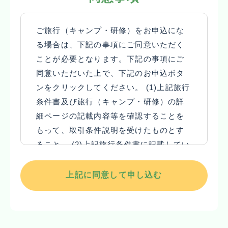
(1) この旅行は関西教育旅行株式会社（以
発行する文書等において「参加者」と表記さ
下、「当社」といいます）が企画・募集し実
れている文言については「旅行者」、「参加
ご旅行（キャンプ・研修）をお申込にな
施する旅行であり、この旅行に参加されるお
費」と表記されている文言については「旅行
る場合は、下記の事項にご同意いただく
客様は当社と募集型企画旅行契約（以下、
代金」と読み替えるものとします。
ことが必要となります。下記の事項にご
「旅行契約」といいます。）を締結すること
(4) 当社は、お客様が当社の定める旅行日程
同意いただいた上で、下記のお申込ボタ
になります。
に従って運送・宿泊機関等の提供する運送・
ンをクリックしてください。 (1)上記旅行
(2) 旅行契約の内容・条件は、募集広告、パ
宿泊その他の旅行に関するサービス（以下、
条件書及び旅行（キャンプ・研修）の詳
ンフレット、本旅行条件書、本旅行出発前に
「旅行サービス」といいます。）の提供を受
細ページの記載内容等を確認することを
お渡しする確定書面（最終旅行日程表）及び
けることができるように、手配し、旅程を管
もって、取引条件説明を受けたものとす
当社旅行業約款募集型企画旅行契約の部によ
理することを引き受けます。
ること。 (2)上記旅行条件書に記載してい
ります。
２ 旅行のお申込みと旅行契約の成立
る個人情報の取り扱いについて同意する
(3) 募集広告、パンフレット、その他当社が
(1) 当社及び旅行業法で規定された受託営業
こと。
発行する文書等において「参加者」と表記さ
所（以下、「当社ら」といいます。）にて当
上記に同意して申し込む
れている文言については「旅行者」、「参加
社所定の旅行申込書（以下、「旅行申込書」
費」と表記されている文言については「旅行
といいます。）に所定の事項を記入又は当社
代金」と読み替えるものとします。
が指定するホームページ上から電磁的通信手