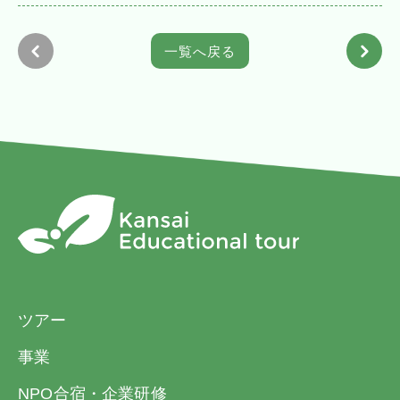
(4) 当社は、お客様が当社の定める旅行日程
段によって所定の事項を送信の上、下記のお
に従って運送・宿泊機関等の提供する運送・
申込金又は旅行代金の全額を添えてお申し込
一覧へ戻る
宿泊その他の旅行に関するサービス（以下、
みいただきます。申込金は「旅行代金」「取
「旅行サービス」といいます。）の提供を受
消料」「違約料」のそれぞれ一部又は全部と
けることができるように、手配し、旅程を管
して取扱います。また本項(3)に定めた旅行契
理することを引き受けます。
約成立前に、お客様がお申し込みを撤回され
２ 旅行のお申込みと旅行契約の成立
たときは、お預かりしている申込金を全額払
(1) 当社及び旅行業法で規定された受託営業
い戻します。
所（以下、「当社ら」といいます。）にて当
旅行代金の額
申込金（おひとり）
社所定の旅行申込書（以下、「旅行申込書」
といいます。）に所定の事項を記入又は当社
20,000円未満
5,000円以上
が指定するホームページ上から電磁的通信手
20,000円以上50,000
10,000円以上
段によって所定の事項を送信の上、下記のお
円未満
ツアー
申込金又は旅行代金の全額を添えてお申し込
みいただきます。申込金は「旅行代金」「取
事業
50,000円以上
20,000円以上
消料」「違約料」のそれぞれ一部又は全部と
100,000円未満
NPO合宿・企業研修