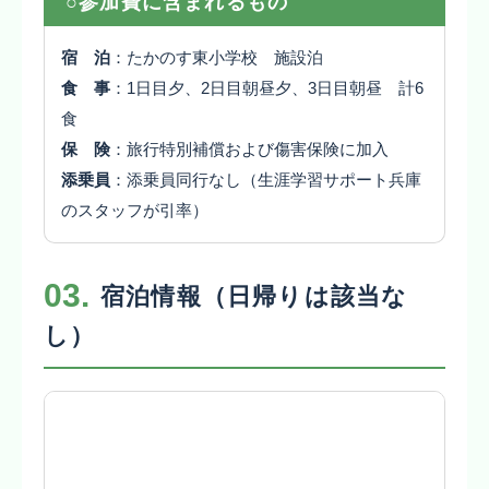
○参加費に含まれるもの
宿 泊
：たかのす東小学校 施設泊
食 事
：1日目夕、2日目朝昼夕、3日目朝昼 計6
食
保 険
：旅行特別補償および傷害保険に加入
添乗員
：添乗員同行なし（生涯学習サポート兵庫
のスタッフが引率）
03.
宿泊情報（日帰りは該当な
し）