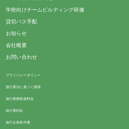
して取扱います。また本項(3)に定めた旅行契
100,000円以上
旅行代金の20％以上
学校向けチームビルディング研修
約成立前に、お客様がお申し込みを撤回され
たときは、お預かりしている申込金を全額払
貸切バス手配
ただし、特定期間・特定コースにつきまして
い戻します。
は、別途パンフレットに定めるところにより
お知らせ
旅行代金の額
申込金（おひとり）
ます。またローンご利用の場合は異なりま
会社概要
す。
20,000円未満
5,000円以上
※上表内の「旅行代金」とは第6項(3)の「お
お問い合わせ
支払い対象旅行代金」をいいます。
20,000円以上50,000
10,000円以上
円未満
(2) 当社らは、電話・郵便・ファクシミリそ
プライバシーポリシー
の他の通信手段による旅行契約の予約の申し
50,000円以上
20,000円以上
旅行業法に基づく標識
込みを受け付けます。この場合、予約の時点
100,000円未満
では契約は成立しておらず、当社らが予約の
旅行業務取扱料金
100,000円以上
旅行代金の20％以上
承諾の旨を通知した日の翌日から起算して3
旅行業約款
日以内に、当社らに申込書の提出と申込金の
ただし、特定期間・特定コースにつきまして
支払いを行っていただきます。この期間内に
旅行企画条件書
は、別途パンフレットに定めるところにより
申込金の支払いがなされないときは、当社ら