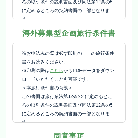
ろの取引条件の説明書面及び同法第12条の5
に定めるところの契約書面の一部となりま
す。
１ 募集型企画旅行契約
海外募集型企画旅行条件書
(1) この旅行は関西教育旅行株式会社（以
下、「当社」といいます）が企画・募集し実
※お申込みの際は必ず印刷の上この旅行条件
施する旅行であり、この旅行に参加されるお
書をお読みください。
客様は当社と募集型企画旅行契約（以下、
※印刷の際は
こちら
からPDFデータをダウン
「旅行契約」といいます。）を締結すること
ロードいただくことも可能です。
になります。
＜本旅行条件書の意義＞
(2) 旅行契約の内容・条件は、募集広告、パ
この書面は旅行業法第12条の4に定めるとこ
ンフレット、本旅行条件書、本旅行出発前に
ろの取引条件の説明書面及び同法第12条の5
お渡しする確定書面（最終旅行日程表）及び
に定めるところの契約書面の一部となりま
当社旅行業約款募集型企画旅行契約の部によ
す。
ります。
１ 募集型企画旅行契約
(3) 募集広告、パンフレット、その他当社が
同意事項