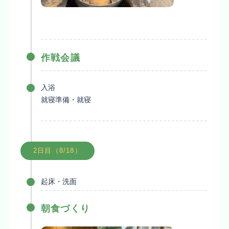
作戦会議
入浴
就寝準備・就寝
2日目（8/18）
起床・洗面
朝食づくり