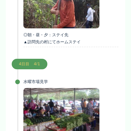
◎朝・昼・夕：ステイ先
▲訪問先の村にてホームステイ
4日目 4/1
水曜市場見学