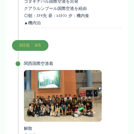
コタキナバル国際空港を出発
クアラルンプール国際空港を経由
◎朝：ｽﾃｲ先 昼：ﾚｽﾄﾗﾝ 夕：機内食
▲機内泊
8日目 4/5
関西国際空港着
解散