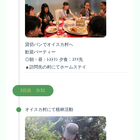
貸切バンでオイスカ村へ
歓迎パーティー
◎朝・昼：ﾚｽﾄﾗﾝ 夕食：ｽﾃｲ先
▲訪問先の村にてホームステイ
3日目 3/31
オイスカ村にて植林活動