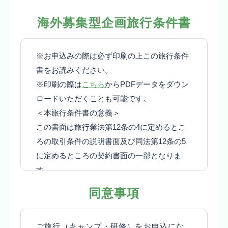
１ 募集型企画旅行契約
海外募集型企画旅行条件書
(1) この旅行は関西教育旅行株式会社（以
下、「当社」といいます）が企画・募集し実
※お申込みの際は必ず印刷の上この旅行条件
施する旅行であり、この旅行に参加されるお
書をお読みください。
客様は当社と募集型企画旅行契約（以下、
※印刷の際は
こちら
からPDFデータをダウン
「旅行契約」といいます。）を締結すること
ロードいただくことも可能です。
になります。
＜本旅行条件書の意義＞
(2) 旅行契約の内容・条件は、募集広告、パ
この書面は旅行業法第12条の4に定めるとこ
ンフレット、本旅行条件書、本旅行出発前に
ろの取引条件の説明書面及び同法第12条の5
お渡しする確定書面（最終旅行日程表）及び
に定めるところの契約書面の一部となりま
当社旅行業約款募集型企画旅行契約の部によ
す。
ります。
１ 募集型企画旅行契約
(3) 募集広告、パンフレット、その他当社が
同意事項
(1) この旅行は関西教育旅行株式会社（以
発行する文書等において「参加者」と表記さ
下、「当社」といいます）が企画・募集し実
れている文言については「旅行者」、「参加
ご旅行（キャンプ・研修）をお申込にな
施する旅行であり、この旅行に参加されるお
費」と表記されている文言については「旅行