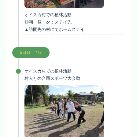
オイスカ村での植林活動
◎朝・昼・夕：ステイ先
▲訪問先の村にてホームステイ
5日目 4/2
オイスカ村での植林活動
村人との合同スポーツ大会動