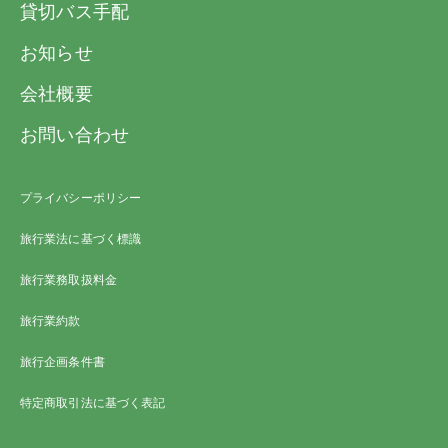
貸切バス手配
ただし、特定期間・特定コースにつきまして
い戻します。
は、別途パンフレットに定めるところにより
お知らせ
旅行代金の額
申込金（おひとり）
ます。またローンご利用の場合は異なりま
会社概要
す。
20,000円未満
5,000円以上
※上表内の「旅行代金」とは第6項(3)の「お
お問い合わせ
支払い対象旅行代金」をいいます。
20,000円以上50,000
10,000円以上
円未満
(2) 当社らは、電話・郵便・ファクシミリそ
プライバシーポリシー
の他の通信手段による旅行契約の予約の申し
50,000円以上
20,000円以上
旅行業法に基づく標識
込みを受け付けます。この場合、予約の時点
100,000円未満
では契約は成立しておらず、当社らが予約の
旅行業務取扱料金
100,000円以上
旅行代金の20％以上
承諾の旨を通知した日の翌日から起算して3
旅行業約款
日以内に、当社らに申込書の提出と申込金の
ただし、特定期間・特定コースにつきまして
支払いを行っていただきます。この期間内に
旅行企画条件書
は、別途パンフレットに定めるところにより
申込金の支払いがなされないときは、当社ら
特定商取引法に基づく表記
ます。またローンご利用の場合は異なりま
はお申し込みはなかったものとして取り扱い
す。
ます。