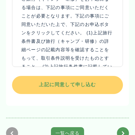
る場合は、下記の事項にご同意いただく
客様は当社と募集型企画旅行契約（以下、
代金」と読み替えるものとします。
ことが必要となります。下記の事項にご
「旅行契約」といいます。）を締結すること
(4) 当社は、お客様が当社の定める旅行日程
同意いただいた上で、下記のお申込ボタ
になります。
に従って運送・宿泊機関等の提供する運送・
ンをクリックしてください。 (1)上記旅行
(2) 旅行契約の内容・条件は、募集広告、パ
宿泊その他の旅行に関するサービス（以下、
条件書及び旅行（キャンプ・研修）の詳
ンフレット、本旅行条件書、本旅行出発前に
「旅行サービス」といいます。）の提供を受
細ページの記載内容等を確認することを
お渡しする確定書面（最終旅行日程表）及び
けることができるように、手配し、旅程を管
もって、取引条件説明を受けたものとす
当社旅行業約款募集型企画旅行契約の部によ
理することを引き受けます。
ること。 (2)上記旅行条件書に記載してい
ります。
２ 旅行のお申込みと旅行契約の成立
る個人情報の取り扱いについて同意する
(3) 募集広告、パンフレット、その他当社が
(1) 当社及び旅行業法で規定された受託営業
こと。
発行する文書等において「参加者」と表記さ
所（以下、「当社ら」といいます。）にて当
上記に同意して申し込む
れている文言については「旅行者」、「参加
社所定の旅行申込書（以下、「旅行申込書」
費」と表記されている文言については「旅行
といいます。）に所定の事項を記入又は当社
代金」と読み替えるものとします。
が指定するホームページ上から電磁的通信手
(4) 当社は、お客様が当社の定める旅行日程
段によって所定の事項を送信の上、下記のお
に従って運送・宿泊機関等の提供する運送・
申込金又は旅行代金の全額を添えてお申し込
一覧へ戻る
宿泊その他の旅行に関するサービス（以下、
みいただきます。申込金は「旅行代金」「取