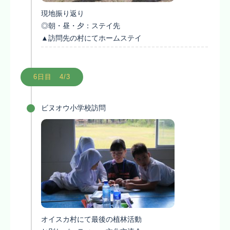
現地振り返り
◎朝・昼・夕：ステイ先
▲訪問先の村にてホームステイ
6日目 4/3
ビヌオウ小学校訪問
オイスカ村にて最後の植林活動