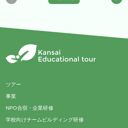
「旅行サービス」といいます。）の提供を受
消料」「違約料」のそれぞれ一部又は全部と
けることができるように、手配し、旅程を管
して取扱います。また本項(3)に定めた旅行契
理することを引き受けます。
約成立前に、お客様がお申し込みを撤回され
２ 旅行のお申込みと旅行契約の成立
たときは、お預かりしている申込金を全額払
(1) 当社及び旅行業法で規定された受託営業
い戻します。
所（以下、「当社ら」といいます。）にて当
旅行代金の額
申込金（おひとり）
社所定の旅行申込書（以下、「旅行申込書」
といいます。）に所定の事項を記入又は当社
20,000円未満
5,000円以上
が指定するホームページ上から電磁的通信手
20,000円以上50,000
10,000円以上
段によって所定の事項を送信の上、下記のお
円未満
ツアー
申込金又は旅行代金の全額を添えてお申し込
みいただきます。申込金は「旅行代金」「取
事業
50,000円以上
20,000円以上
消料」「違約料」のそれぞれ一部又は全部と
100,000円未満
NPO合宿・企業研修
して取扱います。また本項(3)に定めた旅行契
100,000円以上
旅行代金の20％以上
学校向けチームビルディング研修
約成立前に、お客様がお申し込みを撤回され
たときは、お預かりしている申込金を全額払