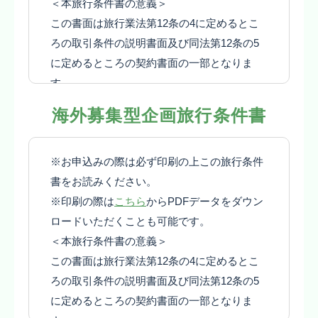
＜本旅行条件書の意義＞
この書面は旅行業法第12条の4に定めるとこ
ろの取引条件の説明書面及び同法第12条の5
に定めるところの契約書面の一部となりま
す。
１ 募集型企画旅行契約
海外募集型企画旅行条件書
(1) この旅行は関西教育旅行株式会社（以
下、「当社」といいます）が企画・募集し実
※お申込みの際は必ず印刷の上この旅行条件
施する旅行であり、この旅行に参加されるお
書をお読みください。
客様は当社と募集型企画旅行契約（以下、
※印刷の際は
こちら
からPDFデータをダウン
「旅行契約」といいます。）を締結すること
ロードいただくことも可能です。
になります。
＜本旅行条件書の意義＞
(2) 旅行契約の内容・条件は、募集広告、パ
この書面は旅行業法第12条の4に定めるとこ
ンフレット、本旅行条件書、本旅行出発前に
ろの取引条件の説明書面及び同法第12条の5
お渡しする確定書面（最終旅行日程表）及び
に定めるところの契約書面の一部となりま
当社旅行業約款募集型企画旅行契約の部によ