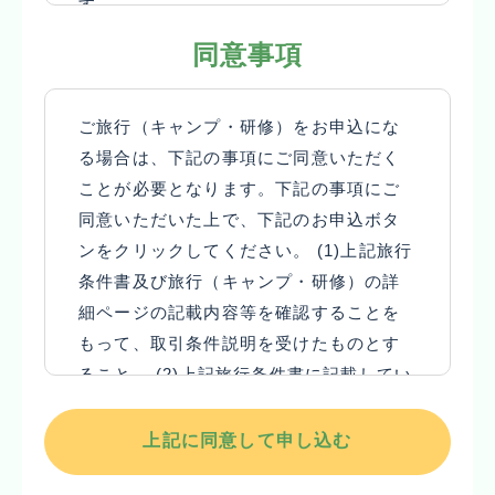
す。
ります。
１ 募集型企画旅行契約
(3) 募集広告、パンフレット、その他当社が
同意事項
(1) この旅行は関西教育旅行株式会社（以
発行する文書等において「参加者」と表記さ
下、「当社」といいます）が企画・募集し実
れている文言については「旅行者」、「参加
ご旅行（キャンプ・研修）をお申込にな
施する旅行であり、この旅行に参加されるお
費」と表記されている文言については「旅行
る場合は、下記の事項にご同意いただく
客様は当社と募集型企画旅行契約（以下、
代金」と読み替えるものとします。
ことが必要となります。下記の事項にご
「旅行契約」といいます。）を締結すること
(4) 当社は、お客様が当社の定める旅行日程
同意いただいた上で、下記のお申込ボタ
になります。
に従って運送・宿泊機関等の提供する運送・
ンをクリックしてください。 (1)上記旅行
(2) 旅行契約の内容・条件は、募集広告、パ
宿泊その他の旅行に関するサービス（以下、
条件書及び旅行（キャンプ・研修）の詳
ンフレット、本旅行条件書、本旅行出発前に
「旅行サービス」といいます。）の提供を受
細ページの記載内容等を確認することを
お渡しする確定書面（最終旅行日程表）及び
けることができるように、手配し、旅程を管
もって、取引条件説明を受けたものとす
当社旅行業約款募集型企画旅行契約の部によ
理することを引き受けます。
ること。 (2)上記旅行条件書に記載してい
ります。
２ 旅行のお申込みと旅行契約の成立
る個人情報の取り扱いについて同意する
(3) 募集広告、パンフレット、その他当社が
(1) 当社及び旅行業法で規定された受託営業
こと。
発行する文書等において「参加者」と表記さ
所（以下、「当社ら」といいます。）にて当
上記に同意して申し込む
れている文言については「旅行者」、「参加
社所定の旅行申込書（以下、「旅行申込書」