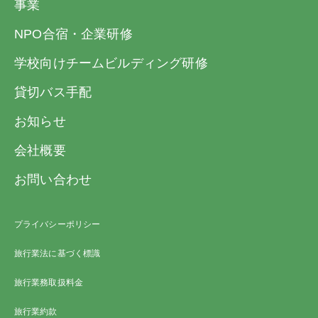
みいただきます。申込金は「旅行代金」「取
事業
50,000円以上
20,000円以上
消料」「違約料」のそれぞれ一部又は全部と
100,000円未満
NPO合宿・企業研修
して取扱います。また本項(3)に定めた旅行契
100,000円以上
旅行代金の20％以上
学校向けチームビルディング研修
約成立前に、お客様がお申し込みを撤回され
たときは、お預かりしている申込金を全額払
貸切バス手配
ただし、特定期間・特定コースにつきまして
い戻します。
は、別途パンフレットに定めるところにより
お知らせ
旅行代金の額
申込金（おひとり）
ます。またローンご利用の場合は異なりま
会社概要
す。
20,000円未満
5,000円以上
※上表内の「旅行代金」とは第6項(3)の「お
お問い合わせ
支払い対象旅行代金」をいいます。
20,000円以上50,000
10,000円以上
円未満
(2) 当社らは、電話・郵便・ファクシミリそ
プライバシーポリシー
の他の通信手段による旅行契約の予約の申し
50,000円以上
20,000円以上
旅行業法に基づく標識
込みを受け付けます。この場合、予約の時点
100,000円未満
では契約は成立しておらず、当社らが予約の
旅行業務取扱料金
100,000円以上
旅行代金の20％以上
承諾の旨を通知した日の翌日から起算して3
旅行業約款
日以内に、当社らに申込書の提出と申込金の