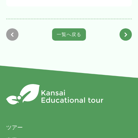
費」と表記されている文言については「旅行
といいます。）に所定の事項を記入又は当社
代金」と読み替えるものとします。
が指定するホームページ上から電磁的通信手
(4) 当社は、お客様が当社の定める旅行日程
段によって所定の事項を送信の上、下記のお
に従って運送・宿泊機関等の提供する運送・
申込金又は旅行代金の全額を添えてお申し込
一覧へ戻る
宿泊その他の旅行に関するサービス（以下、
みいただきます。申込金は「旅行代金」「取
「旅行サービス」といいます。）の提供を受
消料」「違約料」のそれぞれ一部又は全部と
けることができるように、手配し、旅程を管
して取扱います。また本項(3)に定めた旅行契
理することを引き受けます。
約成立前に、お客様がお申し込みを撤回され
２ 旅行のお申込みと旅行契約の成立
たときは、お預かりしている申込金を全額払
(1) 当社及び旅行業法で規定された受託営業
い戻します。
所（以下、「当社ら」といいます。）にて当
旅行代金の額
申込金（おひとり）
社所定の旅行申込書（以下、「旅行申込書」
といいます。）に所定の事項を記入又は当社
20,000円未満
5,000円以上
が指定するホームページ上から電磁的通信手
20,000円以上50,000
10,000円以上
段によって所定の事項を送信の上、下記のお
円未満
ツアー
申込金又は旅行代金の全額を添えてお申し込