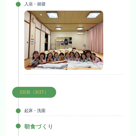
入浴・就寝
2日目（3/27）
起床・洗面
朝食づくり