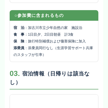
○参加費に含まれるもの
宿 泊
：加古川市立少年自然の家 施設泊
食 事
：1日目夕、2日目朝昼 計3食
保 険
：旅行特別補償および傷害保険に加入
添乗員
：添乗員同行なし（生涯学習サポート兵庫
のスタッフが引率）
03.
宿泊情報（日帰りは該当な
し）